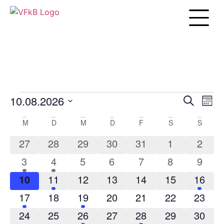
Unsere Arbei
10.08.2026
Veranst
Vera
Suche
Mona
Ansi
Datum
Suche
Navi
wählen.
Kalender
M
D
M
D
F
S
S
und
von
0 Veranstaltungen
0 Veranstaltungen
0 Veranstaltungen
0 Veranstaltungen
0 Veranstaltungen
0 Veranstaltun
0 Veran
27
28
29
30
31
1
2
Ansicht
Veranstaltungen
1 Veranstaltung
1 Veranstaltung
0 Veranstaltungen
0 Veranstaltungen
0 Veranstaltungen
0 Veranstaltun
0 Veran
3
4
5
6
7
8
9
Navigat
0 Veranstaltungen
2 Veranstaltungen
0 Veranstaltungen
0 Veranstaltungen
0 Veranstaltungen
0 Veranstaltung
1 Verans
10
11
12
13
14
15
16
1 Veranstaltung
0 Veranstaltungen
1 Veranstaltung
0 Veranstaltungen
0 Veranstaltungen
0 Veranstaltung
0 Verans
17
18
19
20
21
22
23
0 Veranstaltungen
0 Veranstaltungen
1 Veranstaltung
0 Veranstaltungen
1 Veranstaltung
0 Veranstaltung
0 Verans
24
25
26
27
28
29
30