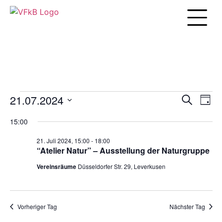
Unsere Arbei
21.07.2024
Veranst
Vera
Suche
Tag
Ansi
Datum
Suche
Navi
wählen.
15:00
und
21. Juli 2024, 15:00
-
18:00
Ansicht
“Atelier Natur” – Ausstellung der Naturgruppe
Navigat
Vereinsräume
Düsseldorfer Str. 29, Leverkusen
Vorheriger Tag
Nächster Tag