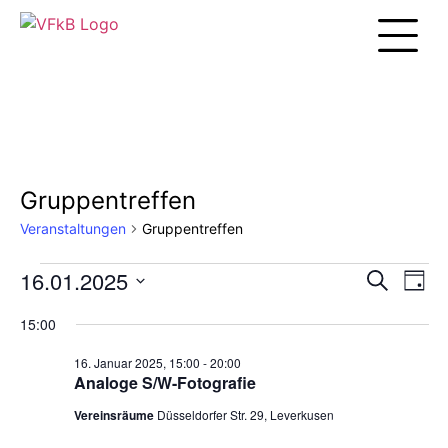
Unsere Arbei
Gruppentreffen
Veranstaltungen
Gruppentreffen
16.01.2025
Veranst
Vera
Suche
Tag
Ansi
Datum
Suche
Navi
wählen.
15:00
und
16. Januar 2025, 15:00
-
20:00
Ansicht
Analoge S/W-Fotografie
Navigat
Vereinsräume
Düsseldorfer Str. 29, Leverkusen