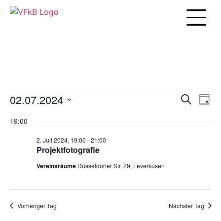
Unsere Arbei
02.07.2024
Veranst
Vera
Suche
Tag
Ansi
Datum
Suche
Navi
wählen.
19:00
und
2. Juli 2024, 19:00
-
21:00
Ansicht
Projektfotografie
Navigat
Vereinsräume
Düsseldorfer Str. 29, Leverkusen
Vorheriger Tag
Nächster Tag