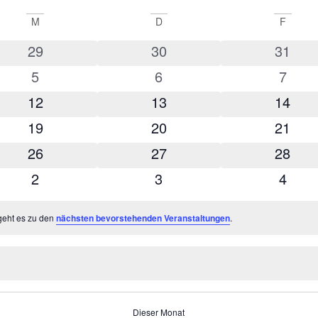
M
D
F
0 Veranstaltungen
0 Veranstaltungen
0 Verans
29
30
31
0 Veranstaltungen
0 Veranstaltungen
0 Veran
5
6
7
0 Veranstaltungen
0 Veranstaltungen
0 Verans
12
13
14
0 Veranstaltungen
0 Veranstaltungen
0 Verans
19
20
21
0 Veranstaltungen
0 Veranstaltungen
0 Verans
26
27
28
0 Veranstaltungen
0 Veranstaltungen
0 Veran
2
3
4
geht es zu den
nächsten bevorstehenden Veranstaltungen
.
Dieser Monat