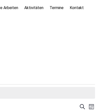
e Arbeiten
Aktivitäten
Termine
Kontakt
Veranstalt
Veranstal
Suche
Monat