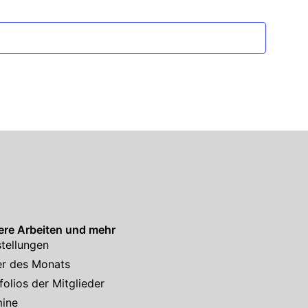
re Arbeiten und mehr
tellungen
er des Monats
folios der Mitglieder
mine