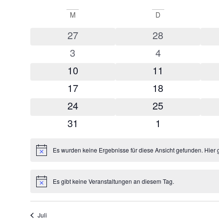
Datum
wählen.
Kalender
M
D
von
0 Veranstaltungen
0 Veranstaltungen
27
28
Veranstaltungen
0 Veranstaltungen
0 Veranstaltungen
3
4
0 Veranstaltungen
0 Veranstaltungen
10
11
0 Veranstaltungen
0 Veranstaltungen
17
18
0 Veranstaltungen
0 Veranstaltungen
24
25
0 Veranstaltungen
0 Veranstaltungen
31
1
Es wurden keine Ergebnisse für diese Ansicht gefunden. Hier 
Hinweis
Es gibt keine Veranstaltungen an diesem Tag.
Hinweis
Juli