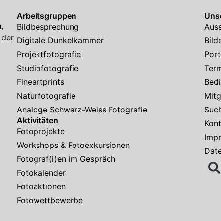
Arbeitsgruppen
Unse
,
Bildbesprechung
Auss
 der
Digitale Dunkelkammer
Bild
Projektfotografie
Port
Studiofotografie
Ter
Fineartprints
Bedi
Naturfotografie
Mitg
Analoge Schwarz-Weiss Fotografie
Suc
Aktivitäten
Kont
Fotoprojekte
Imp
Workshops & Fotoexkursionen
Dat
Fotograf(i)en im Gespräch
Fotokalender
Fotoaktionen
Fotowettbewerbe