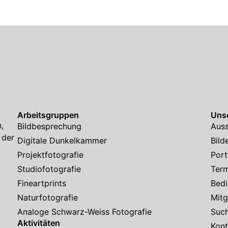
Arbeitsgruppen
Unse
,
Bildbesprechung
Auss
 der
Digitale Dunkelkammer
Bild
Projektfotografie
Port
Studiofotografie
Ter
Fineartprints
Bedi
Naturfotografie
Mitg
Analoge Schwarz-Weiss Fotografie
Suc
Aktivitäten
Kont