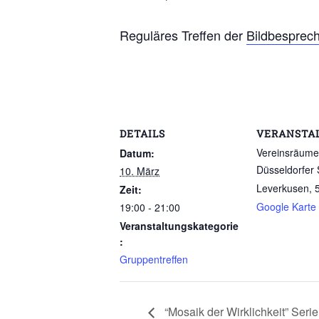
Reguläres Treffen der
Bildbesprec
DETAILS
VERANSTA
Vereinsräume
Datum:
Düsseldorfer 
10. März
Leverkusen
,
Zeit:
Google Karte
19:00 - 21:00
Veranstaltungskategorie
:
Gruppentreffen
“Mosaik der Wirklichkeit” Seri