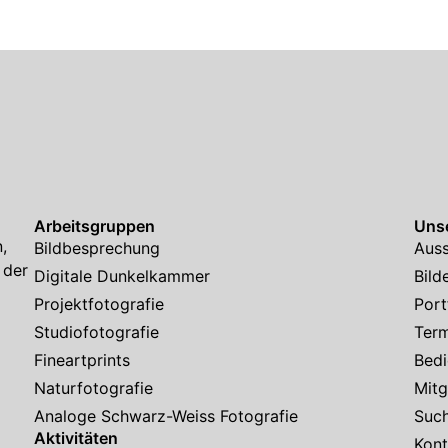
Arbeitsgruppen
Unse
,
Bildbesprechung
Auss
 der
Digitale Dunkelkammer
Bild
Projektfotografie
Port
Studiofotografie
Ter
Fineartprints
Bedi
Naturfotografie
Mitg
Analoge Schwarz-Weiss Fotografie
Suc
Aktivitäten
Kont