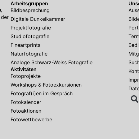
Arbeitsgruppen
Unse
,
Bildbesprechung
Auss
 der
Digitale Dunkelkammer
Bild
Projektfotografie
Port
Studiofotografie
Ter
Fineartprints
Bedi
Naturfotografie
Mitg
Analoge Schwarz-Weiss Fotografie
Suc
Aktivitäten
Kont
Fotoprojekte
Imp
Workshops & Fotoexkursionen
Dat
Fotograf(i)en im Gespräch
Fotokalender
Fotoaktionen
Fotowettbewerbe