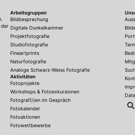
Arbeitsgruppen
Unse
,
Bildbesprechung
Auss
 der
Digitale Dunkelkammer
Bild
Projektfotografie
Port
Studiofotografie
Ter
Fineartprints
Bedi
Naturfotografie
Mitg
Analoge Schwarz-Weiss Fotografie
Suc
Aktivitäten
Kont
Fotoprojekte
Imp
Workshops & Fotoexkursionen
Dat
Fotograf(i)en im Gespräch
Fotokalender
Fotoaktionen
Fotowettbewerbe