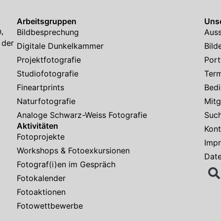
Arbeitsgruppen
Unse
,
Bildbesprechung
Auss
 der
Digitale Dunkelkammer
Bild
Projektfotografie
Port
Studiofotografie
Ter
Fineartprints
Bedi
Naturfotografie
Mitg
Analoge Schwarz-Weiss Fotografie
Suc
Aktivitäten
Kont
Fotoprojekte
Imp
Workshops & Fotoexkursionen
Dat
Fotograf(i)en im Gespräch
Fotokalender
Fotoaktionen
Fotowettbewerbe